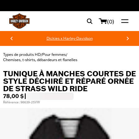
web accessibility
(0)
Dickies x Harley-Davidson
Types de produits HD
Pour femmes
/
/
Chemises, t-shirts, débardeurs et flanelles
TUNIQUE À MANCHES COURTES DE
STYLE DÉCHIRÉ ET RÉPARÉ ORNÉE
DE STRASS WILD RIDE
78,00 $
|
Référence : 96639-25VW