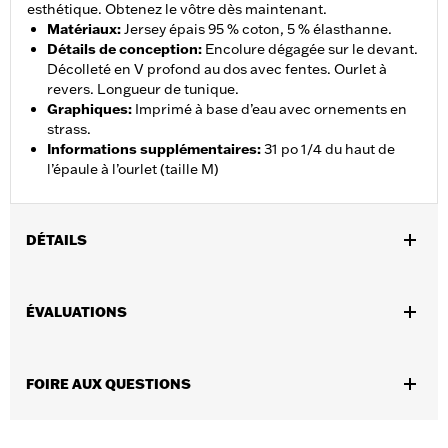
esthétique. Obtenez le vôtre dès maintenant.
Matériaux
:
Jersey épais 95 % coton, 5 % élasthanne.
Détails de conception
:
Encolure dégagée sur le devant.
Décolleté en V profond au dos avec fentes. Ourlet à
revers. Longueur de tunique.
Graphiques
:
Imprimé à base d’eau avec ornements en
strass.
Informations supplémentaires
:
31 po 1/4 du haut de
l’épaule à l’ourlet (taille M)
DÉTAILS
GARANTIE:
Garantie limitée de 90 jours – Rendez-vous sur
ÉVALUATIONS
www.h-d.com/warranty
pour obtenir tous les détails
FOIRE AUX QUESTIONS