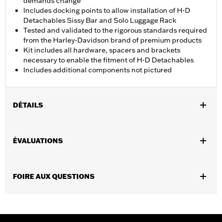
demands change
Includes docking points to allow installation of H-D
Detachables Sissy Bar and Solo Luggage Rack
Tested and validated to the rigorous standards required
from the Harley-Davidson brand of premium products
Kit includes all hardware, spacers and brackets
necessary to enable the fitment of H-D Detachables
Includes additional components not pictured
DÉTAILS
Convient aux modèles FLTRXSTSE 2024 et après. Nécessaire
pour l’installation d’accessoires détachables sur les modèles
ÉVALUATIONS
FLTRXSTSE 2024. Ne convient pas au porte-bagages Grand
Tour Pak.
Instructions d’installation
FOIRE AUX QUESTIONS
GARANTIE:
1 year limited warranty – Go to
www.h-
d.com/warranty
for full details