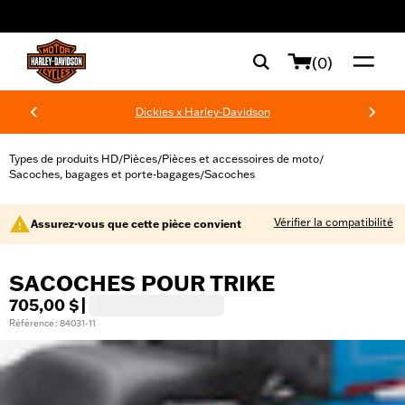
web accessibility
(0)
Dickies x Harley-Davidson
Types de produits HD
Pièces
Pièces et accessoires de moto
/
/
/
Sacoches, bagages et porte-bagages
Sacoches
/
Vérifier la compatibilité
Assurez-vous que cette pièce convient
SACOCHES POUR TRIKE
705,00 $
|
Référence : 84031-11