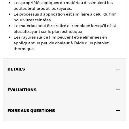
Les propriétés optiques du matériau dissimulent les
petites éraflures et les rayures.
Le processus d’application est similaire à celui du film
pour vitres teintées
Le matériau peut être retiré et remplacé lorsqu’il n’est
plus attrayant sur le plan esthétique
Les rayures sur ce film peuvent être éliminées en
appliquant un peu de chaleur à l’aide d’un pistolet
thermique.
DÉTAILS
Convient aux modèles de tourisme 1997 et après et les modèles
FLHKT et FLTRK 2024. Non recommandé pour une utilisation
ÉVALUATIONS
sur la peinture denim ou une peinture personnalisée.
Instructions d’installation
Usage recommandé:
Pour une protection contre les éraflures et
FOIRE AUX QUESTIONS
les rayures mineures
Vendues en unités:
Chaque
Contenu de la boîte:
2 pièces de tissu (1 de chaque côté)