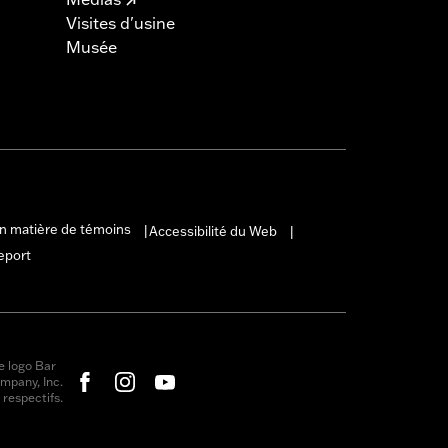
Visites d'usine
Musée
en matière de témoins
Accessibilité du Web
|
|
eport
e logo Bar
mpany, Inc.
respectifs.