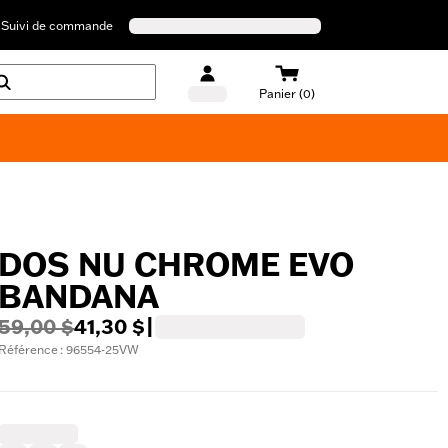
Suivi de commande
Panier (0)
Maillots de bain Harley-Davidson
DOS NU CHROME EVO
BANDANA
59,00 $
41,30 $
|
Référence : 96554-25VW