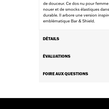
de douceur. Ce dos nu pour femme es
nouer et de smocks élastiques dans 
durable. Il arbore une version insp
emblématique Bar & Shield.
DÉTAILS
Sexe:
Femmes
GARANTIE:
ÉVALUATIONS
Garantie limitée de 90 jo
Origine:
Importé
FOIRE AUX QUESTIONS