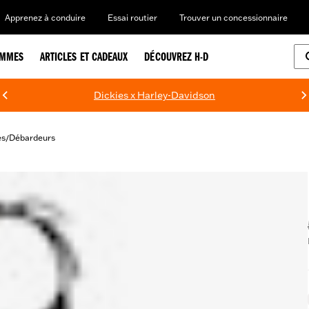
Apprenez à conduire
Essai routier
Trouver un concessionnaire
EMMES
ARTICLES ET CADEAUX
DÉCOUVREZ H-D
Dickies x Harley-Davidson
es
Débardeurs
/