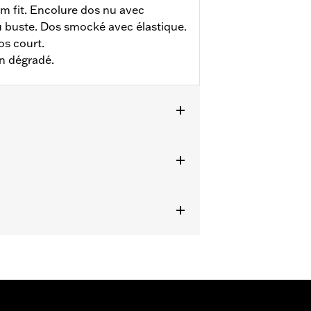
im fit. Encolure dos nu avec
u buste. Dos smocké avec élastique.
os court.
n dégradé.
étails