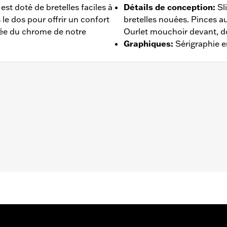
t doté de bretelles faciles à
Détails de conception
:
Sl
le dos pour offrir un confort
bretelles nouées. Pinces a
irée du chrome de notre
Ourlet mouchoir devant, d
Graphiques
:
Sérigraphie e
urs – Rendez-vous sur
www.h-d.com/warranty
pour plus de d