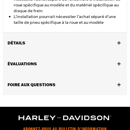
roue spécifique au modèle et du matériel spécifique au
disque de frein
L’installation pourrait nécessiter l’achat séparé d’une
taille de pneu spécifique à la roue et au modèle
DÉTAILS
Convient aux modèles FLRT, FLHTCUTG, FLHTCUTGSE 2019 et
après, FLTRT 2023 et après, FLHLT et FLHLTSE 2026 et après.
ÉVALUATIONS
Les modèles FLRT et FLHTCUTG nécessitent l’achat séparé de
pneu, n° de pièce 43200046.
Instructions d’installation
FOIRE AUX QUESTIONS
Position sur la moto:
Arrière
Vendues séparément:
Ensemble de montage de roue, matériel
pour roue dentée et rotor
Vendues en unités:
Chaque
Matériel:
Aluminium coulé
Contenu de la boîte:
Roue et instructions de montage
Taille de la jante:
18
ABONNEZ-VOUS AU BULLETIN D'INFORMATION