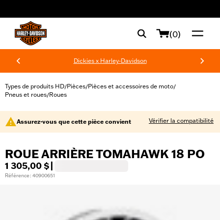
web accessibility
(0)
Dickies x Harley-Davidson
Types de produits HD
Pièces
Pièces et accessoires de moto
/
/
/
Pneus et roues
Roues
/
Vérifier la compatibilité
Assurez-vous que cette pièce convient
ROUE ARRIÈRE TOMAHAWK 18 PO
1 305,00 $
|
Référence : 40900651