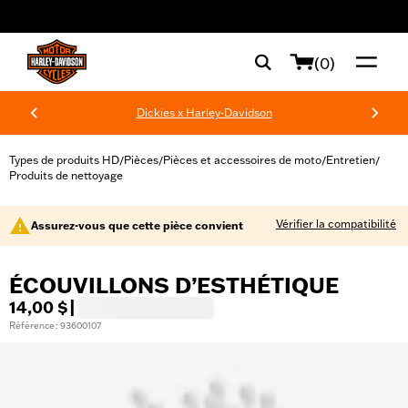
web accessibility
(0)
Dickies x Harley-Davidson
Types de produits HD
Pièces
Pièces et accessoires de moto
Entretien
/
/
/
/
Produits de nettoyage
Vérifier la compatibilité
Assurez-vous que cette pièce convient
ÉCOUVILLONS D’ESTHÉTIQUE
14,00 $
|
Référence : 93600107