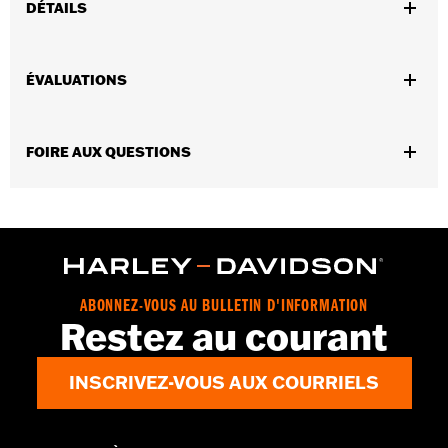
DÉTAILS
Ajustement universel.
Usage recommandé:
Zones difficilement accessibles près du
ÉVALUATIONS
moteur, tuyaux, etc.
Vendues en unités:
Chaque
Contenu de la boîte:
50 écouvillons
FOIRE AUX QUESTIONS
ABONNEZ-VOUS AU BULLETIN D'INFORMATION
Restez au courant
INSCRIVEZ-VOUS AUX COURRIELS