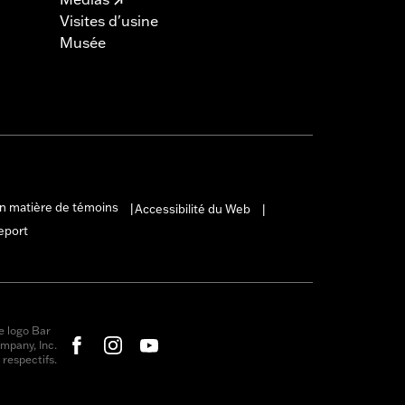
Visites d'usine
Musée
en matière de témoins
Accessibilité du Web
|
|
eport
e logo Bar
mpany, Inc.
respectifs.