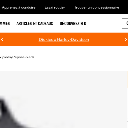
Apprenez à conduire
Essai routier
Trouver un concessionnaire
EMMES
ARTICLES ET CADEAUX
DÉCOUVREZ H-D
Dickies x Harley-Davidson
 pieds
Repose-pieds
/