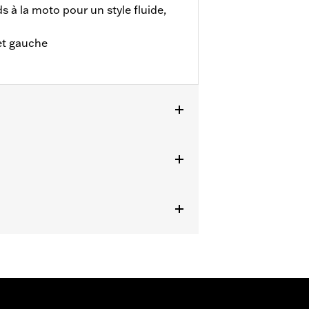
eds à la moto pour un style fluide,
et gauche
s aux modèles Trike. Pour les
 de la rondelle de blocage n° de pièce
ails