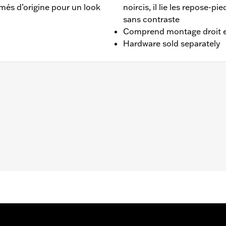
més d’origine pour un look
noircis, il lie les repose-pi
sans contraste
Comprend montage droit 
Hardware sold separately
3 et après (sauf FLTRXRRSE 2025 et après). Ne convient pa
origine, l’achat séparé de la vis n° de pièce 3143 (qté 2) et
che et de droite
– Accédez à
www.h-d.com/warranty
pour obtenir tous les dét