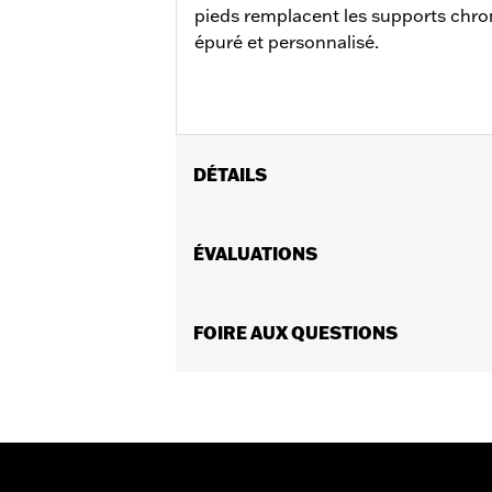
pieds remplacent les supports chro
épuré et personnalisé.
DÉTAILS
Convient aux modèles de tourisme 199
modèles sans repose-pieds passagers d’
ÉVALUATIONS
7038 (qté 2) est nécessaire.
Vendues en unités:
Paire
Contenu de la boîte:
FOIRE AUX QUESTIONS
Supports de gau
GARANTIE:
Garantie limitée de 1 an 