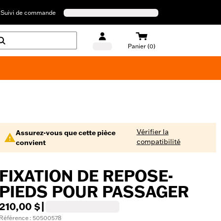
Suivi de commande
Panier (0)
Maillots de bain Harley-Davidson
Vérifier la
Assurez-vous que cette pièce
compatibilité
convient
FIXATION DE REPOSE-
PIEDS POUR PASSAGER
210,00 $
|
Référence : 50500578