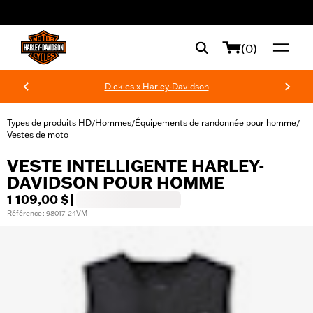
web accessibility
(0)
Dickies x Harley-Davidson
Types de produits HD
Hommes
Équipements de randonnée pour homme
/
/
/
Vestes de moto
VESTE INTELLIGENTE HARLEY-
DAVIDSON POUR HOMME
1 109,00 $
|
Référence : 98017-24VM