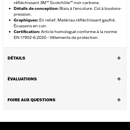
réfléchissant 3M™ Scotchlite™ noir carbone.
Détails de conception
:
Biais à l’encolure. Col à boutons-
pression.
Graphiques
:
En relief. Matériau réfléchissant gaufré.
Écussons en cuir.
Certification
:
Article homologué conforme à la norme
EN 17902-6:2020 - Vêtements de protection.
DÉTAILS
Sexe:
Hommes
ÉVALUATIONS
Caractéristiques fonctionnelles:
Panneaux latéraux
,
,
extensibles
Fermeture à glissière à l’avant
Poches à fermeture
,
à glissière
Réfléchissant
FOIRE AUX QUESTIONS
GARANTIE:
Garantie limitée de 3 ans – Rendez-vous au
www.h-
d.com/warranty
pour obtenir tous les détails
Shop To Be:
Cool
Origine:
Importé