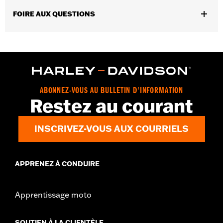
Contenu de la boîte:
Récepteur, étui et 1 pile au lithium de 3 V
FOIRE AUX QUESTIONS
GARANTIE:
Garantie limitée de 1 an – Accédez à
www.h-
d.com/warranty
pour obtenir tous les détails
ABONNEZ-VOUS AU BULLETIN D'INFORMATION
Restez au courant
INSCRIVEZ-VOUS AUX COURRIELS
APPRENEZ À CONDUIRE
Apprentissage moto
SOUTIEN À LA CLIENTÈLE