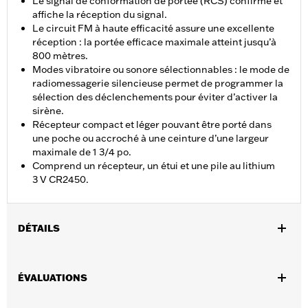
Le signal de conformation de portée (RCS) confirme et
affiche la réception du signal.
Le circuit FM à haute efficacité assure une excellente
réception : la portée efficace maximale atteint jusqu’à
800 mètres.
Modes vibratoire ou sonore sélectionnables : le mode de
radiomessagerie silencieuse permet de programmer la
sélection des déclenchements pour éviter d’activer la
sirène.
Récepteur compact et léger pouvant être porté dans
une poche ou accroché à une ceinture d’une largeur
maximale de 1 3/4 po.
Comprend un récepteur, un étui et une pile au lithium
3 V CR2450.
DÉTAILS
Convient aux modèles équipés de la Smart Siren II du système
de sécurité Harley-Davidson®. Homologué pour utilisation en
ÉVALUATIONS
Amérique du Nord.
Vendues en unités:
Chaque