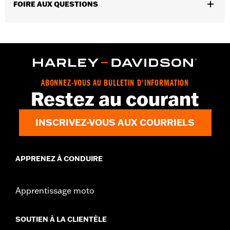
FOIRE AUX QUESTIONS
Instructions d’installation
Capacité:
321 Cubic inch
GARANTIE:
Garantie limitée de 1 an – Rendez-vous au
www.h-
d.com/warranty
pour obtenir tous les détails
ABONNEZ-VOUS AU BULLETIN D'INFORMATION
Restez au courant
INSCRIVEZ-VOUS AUX COURRIELS
APPRENEZ À CONDUIRE
Apprentissage moto
SOUTIEN À LA CLIENTÈLE