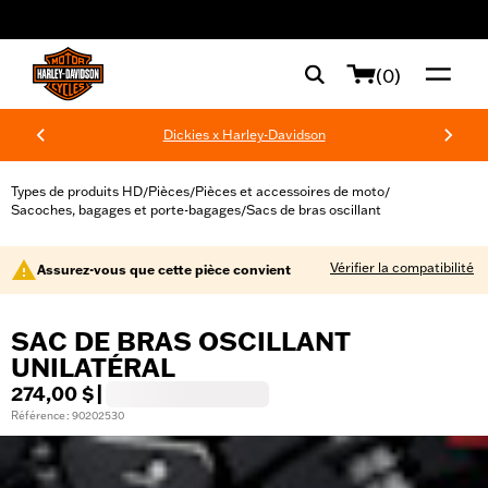
web accessibility
(0)
Dickies x Harley-Davidson
Types de produits HD
Pièces
Pièces et accessoires de moto
/
/
/
Sacoches, bagages et porte-bagages
Sacs de bras oscillant
/
Vérifier la compatibilité
Assurez-vous que cette pièce convient
SAC DE BRAS OSCILLANT
UNILATÉRAL
274,00 $
|
Référence : 90202530