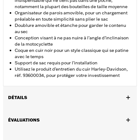
indispensable qui ne tient pas dans une poche,
notamment la plupart des bouteilles de taille moyenne
Organisateur de parois amovible, pour un chargement
préalable en toute simplicité sans plier le sac
Doublure amovible et étanche pour garder le contenu
au sec
Conception visant à ne pas nuire à l’angle d’inclinaison
de la motocyclette
Coque en cuir noir pour un style classique qui se patine
avec le temps
Support de sac requis pour l’installation
Utilisez le produit d’entretien du cuir Harley-Davidson,
réf. 93600034, pour protéger votre investissement
DÉTAILS
Convient aux modèles RH1250S 2021 et après et RH975 2022 et
après. Les modèles RH1250S nécessitent l’achat séparé du
ÉVALUATIONS
support n° de pièce 90202533. Les modèles RH975 nécessitent
l’achat séparé du support n° de pièce 90202532. Ne convient
pas avec les options pour passager.