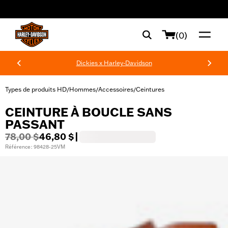
web accessibility
(0)
Dickies x Harley-Davidson
Types de produits HD
Hommes
Accessoires
Ceintures
/
/
/
CEINTURE À BOUCLE SANS
PASSANT
78,00 $
46,80 $
|
Référence : 98428-25VM