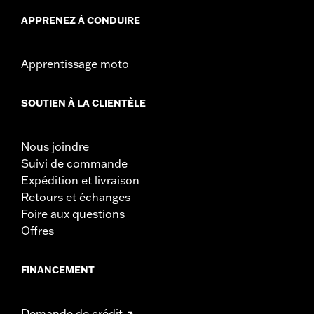
d’adaptation spécifiques de chaque combinaison
APPRENEZ À CONDUIRE
possible de rétroviseur et de guidon. Par conséquent,
après avoir installé de nouveaux rétroviseurs ou guidons
et avant d’utiliser la moto, vérifiez que les rétroviseurs
Apprentissage moto
offrent au conducteur, une vue dégagée vers l’arrière.
SOUTIEN À LA CLIENTÈLE
Nous joindre
Suivi de commande
Expédition et livraison
Retours et échanges
Foire aux questions
Offres
FINANCEMENT
Demande de crédit