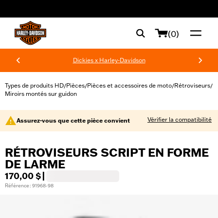
web accessibility
(0)
Dickies x Harley-Davidson
Types de produits HD
Pièces
Pièces et accessoires de moto
Rétroviseurs
/
/
/
/
Miroirs montés sur guidon
Vérifier la compatibilité
Assurez-vous que cette pièce convient
RÉTROVISEURS SCRIPT EN FORME
DE LARME
170,00 $
|
Référence : 91968-98