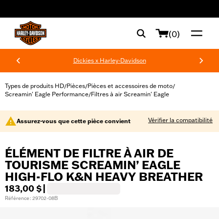
web accessibility
(0)
Dickies x Harley-Davidson
Types de produits HD
Pièces
Pièces et accessoires de moto
/
/
/
Screamin' Eagle Performance
Filtres à air Screamin' Eagle
/
Vérifier la compatibilité
Assurez-vous que cette pièce convient
ÉLÉMENT DE FILTRE À AIR DE
TOURISME SCREAMIN’ EAGLE
HIGH-FLO K&N HEAVY BREATHER
183,00 $
|
Référence : 29702-08B