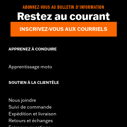
couleur rouge d’origine en appliquant les produits K&N
ABONNEZ-VOUS AU BULLETIN D'INFORMATION
Air Filter Care.
Restez au courant
INSCRIVEZ-VOUS AUX COURRIELS
APPRENEZ À CONDUIRE
Apprentissage moto
SOUTIEN À LA CLIENTÈLE
Nous joindre
Suivi de commande
Expédition et livraison
Retours et échanges