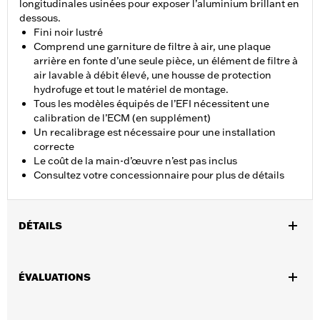
longitudinales usinées pour exposer l’aluminium brillant en
dessous.
Fini noir lustré
Comprend une garniture de filtre à air, une plaque
arrière en fonte d’une seule pièce, un élément de filtre à
air lavable à débit élevé, une housse de protection
hydrofuge et tout le matériel de montage.
Tous les modèles équipés de l’EFI nécessitent une
calibration de l’ECM (en supplément)
Un recalibrage est nécessaire pour une installation
correcte
Le coût de la main-d’œuvre n’est pas inclus
Consultez votre concessionnaire pour plus de détails
DÉTAILS
Convient aux modèles XL2007 et après avec le corps de papillon
en équipement d’origine. Tous les modèles nécessitent un
ÉVALUATIONS
calibrage du module de commande du moteur pour avoir une
installation appropriée. Les modèles 2017 et après nécessitent
un recalibrage avec le régleur Screamin’ Eagle® Pro Street