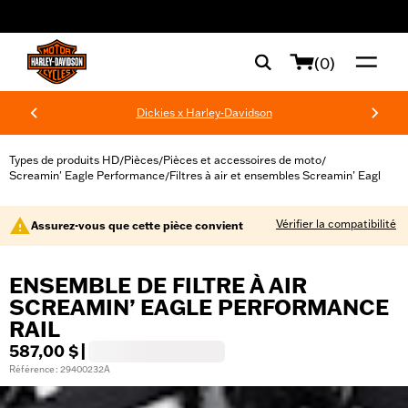
web accessibility
(0)
Dickies x Harley-Davidson
Types de produits HD
Pièces
Pièces et accessoires de moto
/
/
/
Screamin' Eagle Performance
Filtres à air et ensembles Screamin’ Eagl
/
Vérifier la compatibilité
Assurez-vous que cette pièce convient
ENSEMBLE DE FILTRE À AIR
SCREAMIN’ EAGLE PERFORMANCE
RAIL
587,00 $
|
Référence : 29400232A