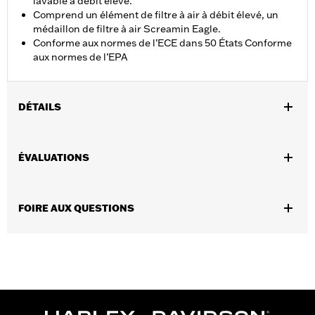
lavable à débit élevé.
Comprend un élément de filtre à air à débit élevé, un
médaillon de filtre à air Screamin Eagle.
Conforme aux normes de l’ECE dans 50 États Conforme
aux normes de l’EPA
DÉTAILS
Convient aux modèles XG750A 2017 et après.
Instructions d’installation
ÉVALUATIONS
Vendues en unités:
Chaque
Contenu de la boîte:
Élément de filtre à air et médaillon de filtre
à air
FOIRE AUX QUESTIONS
GARANTIE:
Garantie limitée de 1 an – Accédez à
www.h-
d.com/warranty
pour obtenir tous les détails
CERTIFICATION:
Conforme aux normes de l’ECE et l’EPA dans
50 États américains.
Produits Screamin’ Eagle® conformes aux normes de 50
États aux USA. Conforme aux normes EPA pour la vente et
l'utilisation sur tous les véhicules applicables, y compris