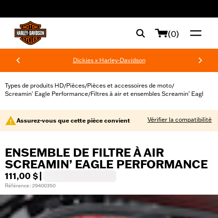
web accessibility
(0)
Dickies x Harley-Davidson
Types de produits HD
Pièces
Pièces et accessoires de moto
/
/
/
Screamin' Eagle Performance
Filtres à air et ensembles Screamin’ Eagl
/
Vérifier la compatibilité
Assurez-vous que cette pièce convient
ENSEMBLE DE FILTRE À AIR
SCREAMIN’ EAGLE PERFORMANCE
111,00 $
|
Référence : 29400350