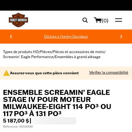
web accessibility
(0)
Dickies x Harley-Davidson
Types de produits HD
Pièces
Pièces et accessoires de moto
/
/
/
Screamin' Eagle Performance
Ensembles à grand alésage
/
Vérifier la compatibilité
Assurez-vous que cette pièce convient
ENSEMBLE SCREAMIN’ EAGLE
STAGE IV POUR MOTEUR
MILWAUKEE-EIGHT 114 PO³ OU
117 PO³ À 131 PO³
5 187,00 $
|
Référence : 92500081