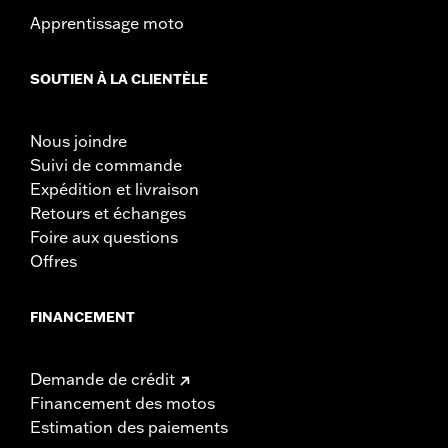
pour plus de détails
Apprentissage moto
GARANTIE:
Garantie limitée de 1 an – Accédez à
www.h-
d.com/warranty
pour obtenir tous les détails
CERTIFICATION:
Conforme aux normes de l’EPA dans 49 États
SOUTIEN À LA CLIENTÈLE
américains
Nous joindre
Suivi de commande
Expédition et livraison
Retours et échanges
Foire aux questions
Offres
FINANCEMENT
Demande de crédit
Financement des motos
Estimation des paiements