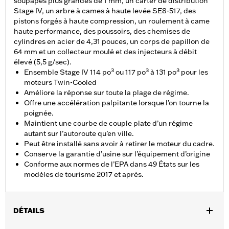
soupapes plus grandes de 1 mm, un carter de distribution
Stage IV, un arbre à cames à haute levée SE8-517, des
pistons forgés à haute compression, un roulement à came
haute performance, des poussoirs, des chemises de
cylindres en acier de 4,31 pouces, un corps de papillon de
64 mm et un collecteur moulé et des injecteurs à débit
élevé (5,5 g/sec).
3
3
3
Ensemble Stage IV 114 po
ou 117 po
à 131 po
pour les
moteurs Twin-Cooled
Améliore la réponse sur toute la plage de régime.
Offre une accélération palpitante lorsque l’on tourne la
poignée.
Maintient une courbe de couple plate d’un régime
autant sur l’autoroute qu’en ville.
Peut être installé sans avoir à retirer le moteur du cadre.
Conserve la garantie d’usine sur l’équipement d’origine
Conforme aux normes de l’EPA dans 49 États sur les
modèles de tourisme 2017 et après.
DÉTAILS