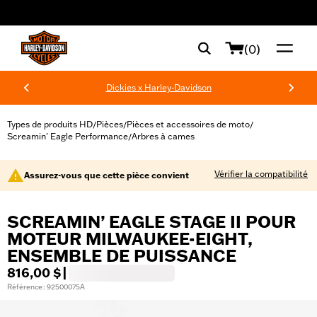
web accessibility
(0)
Dickies x Harley-Davidson
Types de produits HD
Pièces
Pièces et accessoires de moto
/
/
/
Screamin' Eagle Performance
Arbres à cames
/
Vérifier la compatibilité
Assurez-vous que cette pièce convient
SCREAMIN’ EAGLE STAGE II POUR
MOTEUR MILWAUKEE-EIGHT,
ENSEMBLE DE PUISSANCE
816,00 $
|
Référence : 92500075A