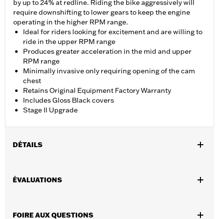
by up to 24% at redline. Riding the bike aggressively will
require downshifting to lower gears to keep the engine
operating in the higher RPM range.
Ideal for riders looking for excitement and are willing to
ride in the upper RPM range
Produces greater acceleration in the mid and upper
RPM range
Minimally invasive only requiring opening of the cam
chest
Retains Original Equipment Factory Warranty
Includes Gloss Black covers
Stage II Upgrade
DÉTAILS
Convient aux modèles Softail® 2018 à 2024 et de tourisme 2017
à 2025, sauf les modèles à refroidissement central 2023 et
ÉVALUATIONS
après. Ne convient pas aux modèles Trike. Nécessite l’achat
séparé de l’ensemble de retenue d'arbre à cames n° de
pièce 91800088. L’installation peut nécessiter un ensemble
FOIRE AUX QUESTIONS
d’entretoises de cames n° de pièce 25928-06. Pour les modèles