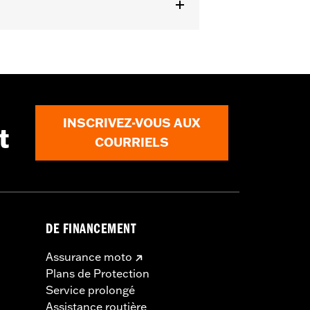
calibrage du module de commande du
on, pour une installation correcte. Ne
INSCRIVEZ-VOUS AUX
t
ails
COURRIELS
DE FINANCEMENT
Assurance moto
Plans de Protection
Service prolongé
Assistance routière