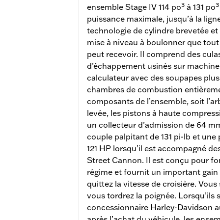
3
3
ensemble Stage IV 114 po
à 131 po
puissance maximale, jusqu’à la ligne
technologie de cylindre brevetée et
mise à niveau à boulonner que tou
peut recevoir. Il comprend des culas
d’échappement usinés sur machin
calculateur avec des soupapes plus
chambres de combustion entièremen
composants de l’ensemble, soit l’a
levée, les pistons à haute compress
un collecteur d’admission de 64 mm
couple palpitant de 131 pi-lb et une 
121 HP lorsqu’il est accompagné des
Street Cannon. Il est conçu pour fo
régime et fournit un important gai
quittez la vitesse de croisière. Vous
vous tordrez la poignée. Lorsqu’ils s
concessionnaire Harley-Davidson au
après l’achat du véhicule, les ens