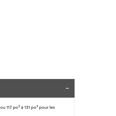
3
3
ou 117 po
à 131 po
pour les