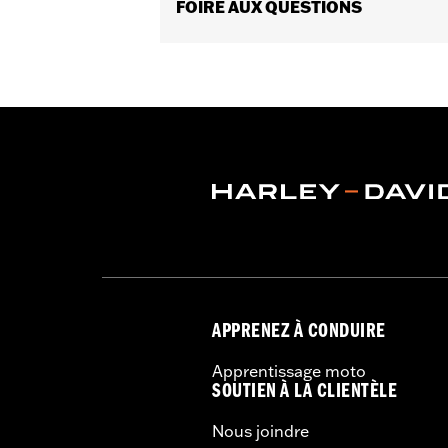
capacité Screamin’ Eagle 2017 à 201
FOIRE AUX QUESTIONS
moteur avec le régleur Pro Street ou l
convient pas aux modèles californiens
Instructions d’installation
Vendues séparément:
Cliquez sur l’
Vendues en unités:
Chaque
Mise à niveau de Screamin’ Eagle S
Contenu de la boîte:
Cliquez sur l’on
GARANTIE:
Garantie limitée de 1 an 
CERTIFICATION:
Conforme aux normes
APPRENEZ À CONDUIRE
Apprentissage moto
SOUTIEN À LA CLIENTÈLE
Nous joindre