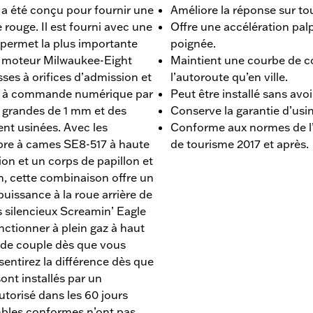
a été conçu pour fournir une
Améliore la réponse sur tou
 rouge. Il est fourni avec une
Offre une accélération palp
 permet la plus importante
poignée.
t moteur Milwaukee-Eight
Maintient une courbe de co
ses à orifices d’admission et
l’autoroute qu’en ville.
e à commande numérique par
Peut être installé sans avoi
 grandes de 1 mm et des
Conserve la garantie d’usin
t usinées. Avec les
Conforme aux normes de l’
rbre à cames SE8-517 à haute
de tourisme 2017 et après.
ion et un corps de papillon et
, cette combinaison offre un
puissance à la roue arrière de
 silencieux Screamin’ Eagle
nctionner à plein gaz à haut
n de couple dès que vous
 sentirez la différence dès que
ont installés par un
torisé dans les 60 jours
embles conformes n’ont pas