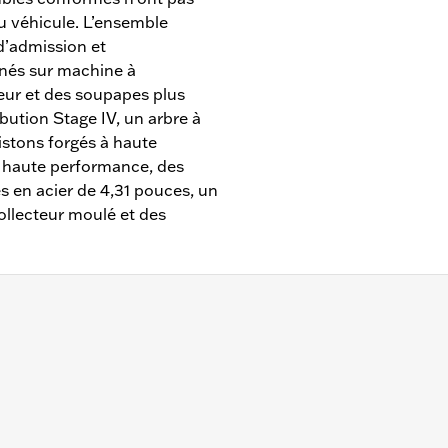
du véhicule. L’ensemble
d’admission et
nés sur machine à
ur et des soupapes plus
bution Stage IV, un arbre à
istons forgés à haute
 haute performance, des
s en acier de 4,31 pouces, un
ollecteur moulé et des
7 et après équipés d’un moteur Milwaukee-Eight 114 ou 117
 convient pas aux modèles FLHXSE, FLTRXSE de 2023 et ap
ès, FLHXL, FLHXLSE, FLHXSTSE et FLTRXL de 2026 et aprè
pe à huile de grande capacité n° de pièce 62400248. Ense