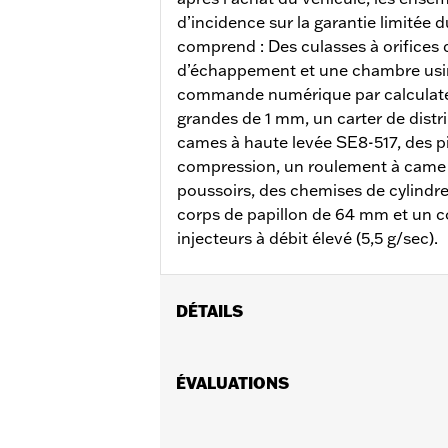
d’incidence sur la garantie limitée 
comprend : Des culasses à orifices 
d’échappement et une chambre usi
commande numérique par calculate
grandes de 1 mm, un carter de distri
cames à haute levée SE8-517, des p
compression, un roulement à came
poussoirs, des chemises de cylindre
corps de papillon de 64 mm et un c
injecteurs à débit élevé (5,5 g/sec).
DÉTAILS
Convient aux modèles de tourisme 201
convient pas aux modèles Trike. Ne
ÉVALUATIONS
2024 et après, FLHXU de 2025 et apr
nécessitent l’achat séparé d’une pom