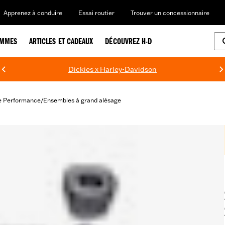
Apprenez à conduire
Essai routier
Trouver un concessionnaire
EMMES
ARTICLES ET CADEAUX
DÉCOUVREZ H-D
Dickies x Harley-Davidson
e Performance
Ensembles à grand alésage
/