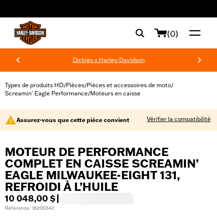
web accessibility
(0)
Dickies x Harley-Davidson
Types de produits HD
Pièces
Pièces et accessoires de moto
/
/
/
Screamin' Eagle Performance
Moteurs en caisse
/
Vérifier la compatibilité
Assurez-vous que cette pièce convient
MOTEUR DE PERFORMANCE
COMPLET EN CAISSE SCREAMIN’
EAGLE MILWAUKEE-EIGHT 131,
REFROIDI À L’HUILE
10 048,00 $
|
Référence : 16200342