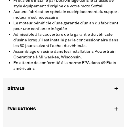
Prêt à être installé par boulonnage dans le châssis de
style équipement d’origine de votre moto Softail
Aucune fabrication spéciale ou déplacement du support
moteur n’est nécessaire
Le moteur bénéficie d’une garantie d’un an du fabricant
pour une confiance inégalée
Admissible à la couverture de la garantie du véhicule
d’usine lorsqu’il est installé par le concessionnaire dans
les 60 jours suivant l’achat du véhicule.
Assemblage en usine dans les installations Powertrain
Operations à Milwaukee, Wisconsin.
En attente de conformité à la norme EPA dans 49 États
américains
DÉTAILS
Convient aux modèles Softail® 2018 à 2024. Les modèles FXFB
et FXFBS nécessitent l’achat séparé du système d’échappement
ÉVALUATIONS
à débit élevé Screamin’ Eagle Softail n° de pièce 64900828 ou
64900829. Les modèles 107 cm3 2018 nécessitent l’achat
séparé de l’ensemble de plaques d’embrayage haute capacité