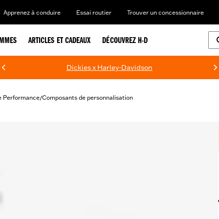
Apprenez à conduire
Essai routier
Trouver un concessionnaire
EMMES
ARTICLES ET CADEAUX
DÉCOUVREZ H-D
Dickies x Harley-Davidson
e Performance
Composants de personnalisation
/