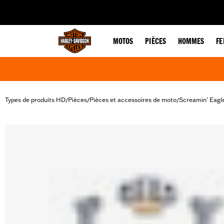
web accessibility
MOTOS
PIÈCES
HOMMES
F
Types de produits HD
Pièces
Pièces et accessoires de moto
Screamin' Eagl
/
/
/