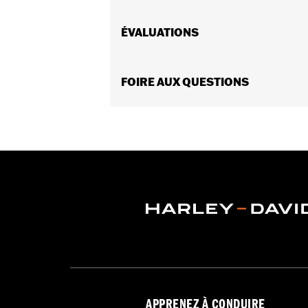
Convient aux modèles Dyna® 1999 à 200
trousse d’entretoises n° de pièce 252
ÉVALUATIONS
d’engrenage d’entraînement n° de pi
Instructions d’installation
Vendues en unités:
FOIRE AUX QUESTIONS
Chaque
Mise à niveau de Screamin’ Eagle S
Contenu de la boîte:
Tendeur de chaî
GARANTIE:
Garantie limitée de 1 an 
Produits Screamin’ Eagle® confor
sur tous les véhicules applicable
APPRENEZ À CONDUIRE