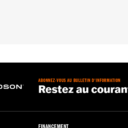
5, Softail® 2000 à 2006 et de tourisme 1999 à 2006. L’insta
85-08, de l’ensemble d’entretien des cames n° de pièce 170
èce 91800088.
tage:
Stage II
ne de came hydraulique et pompe à huile à débit élevé
– Accédez à
www.h-d.com/warranty
pour obtenir tous les dét
mes aux normes de 50 États aux USA. Conforme aux normes 
s, y compris ceux qui sont équipés de contrôles de pollution
ABONNEZ-VOUS AU BULLETIN D'INFORMATION
Restez au couran
FINANCEMENT