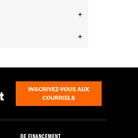
llation nécessite l’achat séparé de la
45-99D et de l’ensemble de retenue
ails
EPA pour la vente et l'utilisation
. Consulter le catalogue des Pièces &
INSCRIVEZ-VOUS AUX
t
COURRIELS
DE FINANCEMENT