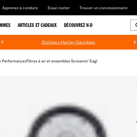
Apprenez à conduire
Essai routier
Trouver un concessionnaire
EMMES
ARTICLES ET CADEAUX
DÉCOUVREZ H-D
Dickies x Harley-Davidson
e Performance
Filtres à air et ensembles Screamin’ Eagl
/