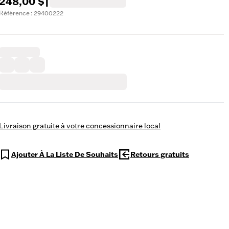
248,00 $
|
Référence : 29400222
Livraison gratuite à votre concessionnaire local
Ajouter À La Liste De Souhaits
Retours gratuits