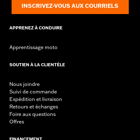
devenir gris. Nettoyez la surface et renouvelez la
INSCRIVEZ-VOUS AUX COURRIELS
couleur rouge d’origine en appliquant les produits K&N
Air Filter Care.
APPRENEZ À CONDUIRE
Apprentissage moto
SOUTIEN À LA CLIENTÈLE
Nous joindre
Suivi de commande
Expédition et livraison
Retours et échanges
Foire aux questions
Offres
FINANCEMENT