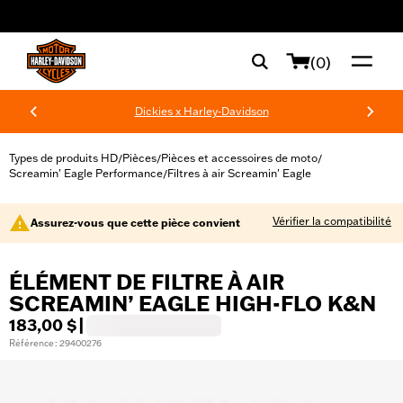
web accessibility
(0)
Dickies x Harley-Davidson
Types de produits HD
Pièces
Pièces et accessoires de moto
/
/
/
Screamin' Eagle Performance
Filtres à air Screamin' Eagle
/
Vérifier la compatibilité
Assurez-vous que cette pièce convient
ÉLÉMENT DE FILTRE À AIR
SCREAMIN’ EAGLE HIGH-FLO K&N
183,00 $
|
Référence : 29400276