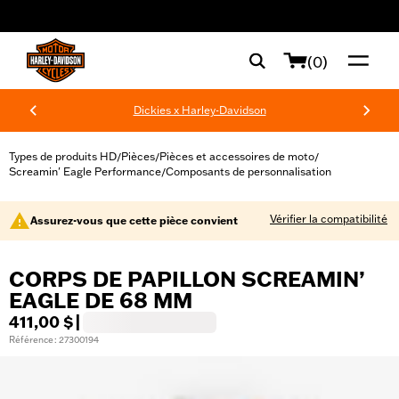
web accessibility
(0)
Dickies x Harley-Davidson
Types de produits HD
Pièces
Pièces et accessoires de moto
/
/
/
Screamin' Eagle Performance
Composants de personnalisation
/
Vérifier la compatibilité
Assurez-vous que cette pièce convient
CORPS DE PAPILLON SCREAMIN’
EAGLE DE 68 MM
411,00 $
|
Référence : 27300194