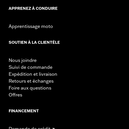
États américains. Conforme aux normes EPA mais NON
APPRENEZ À CONDUIRE
conforme pour la vente ou l'utilisation en Californie sur les
véhicules à moteur équipés de contrôles de pollution. Les
directives de la Californie sur la falsification peuvent
Apprentissage moto
également entraîner des amendes et des pénalités
importantes. Les produits Performance de Screamin'
Eagle® ne sont destinés qu'à une utilisation experte.
SOUTIEN À LA CLIENTÈLE
Nous joindre
Suivi de commande
Expédition et livraison
Retours et échanges
Foire aux questions
Offres
FINANCEMENT
Demande de crédit