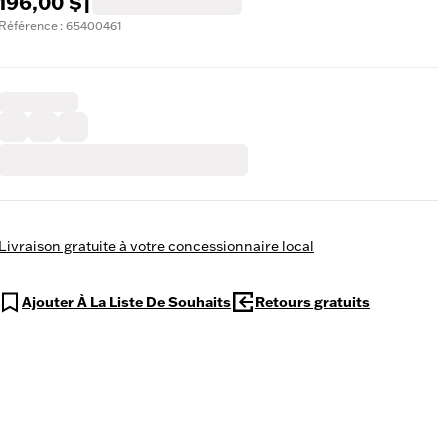
196,00 $
|
Référence : 65400461
Livraison gratuite à votre concessionnaire local
Ajouter À La Liste De Souhaits
Retours gratuits