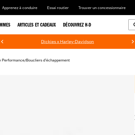
Apprenez à conduire
Essai routier
Trouver un concessionnaire
EMMES
ARTICLES ET CADEAUX
DÉCOUVREZ H-D
Dickies x Harley-Davidson
e Performance
Boucliers d’échappement
/