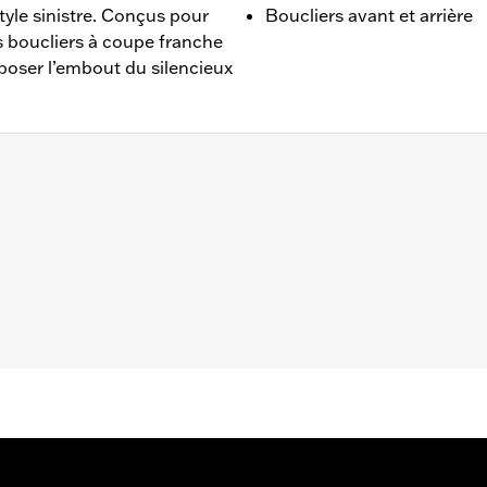
yle sinistre. Conçus pour
Boucliers avant et arrière
es boucliers à coupe franche
oser l’embout du silencieux
FLSL, FXBB, FXBR, FXBRS, FXLR, FXLRS, FXST 2018 à 202
Cannon n° pièce 64900690 ou 64900691.
et arrière
– Accédez à
www.h-d.com/warranty
pour obtenir tous les dét