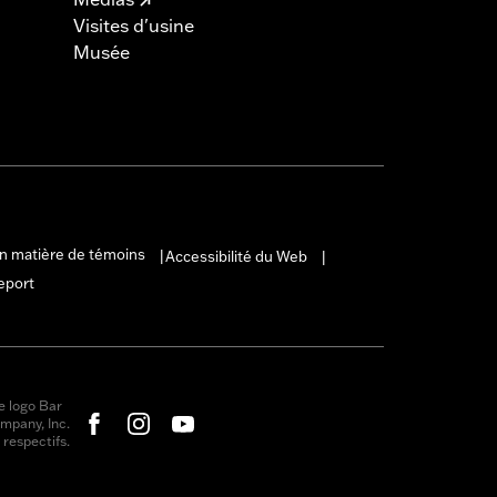
Visites d'usine
Musée
en matière de témoins
Accessibilité du Web
|
|
eport
e logo Bar
mpany, Inc.
respectifs.