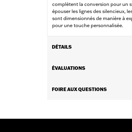
complètent la conversion pour un st
épouser les lignes des silencieux, l
sont dimensionnés de manière à exp
pour une touche personnalisée.
DÉTAILS
Convient aux modèles FLFB, FLFBS, 
silencieux Screamin’ Eagle® Street 
ÉVALUATIONS
Instructions d’installation
Vendues en unités:
Paire
Contenu de la boîte:
FOIRE AUX QUESTIONS
Boucliers avant 
GARANTIE:
Garantie limitée de 1 an 