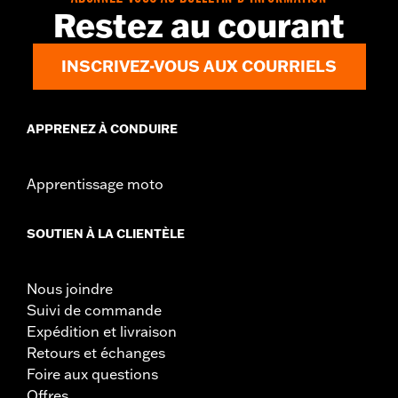
GARANTIE:
Garantie limitée de 1 an – Accédez à
www.h-
Restez au courant
d.com/warranty
pour obtenir tous les détails
INSCRIVEZ-VOUS AUX COURRIELS
APPRENEZ À CONDUIRE
Apprentissage moto
SOUTIEN À LA CLIENTÈLE
Nous joindre
Suivi de commande
Expédition et livraison
Retours et échanges
Foire aux questions
Offres