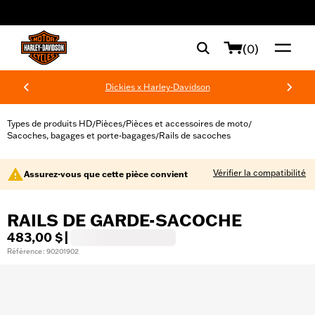
web accessibility
(0)
Dickies x Harley-Davidson
Types de produits HD
Pièces
Pièces et accessoires de moto
/
/
/
Sacoches, bagages et porte-bagages
Rails de sacoches
/
Vérifier la compatibilité
Assurez-vous que cette pièce convient
RAILS DE GARDE-SACOCHE
483,00 $
|
Référence : 90201902