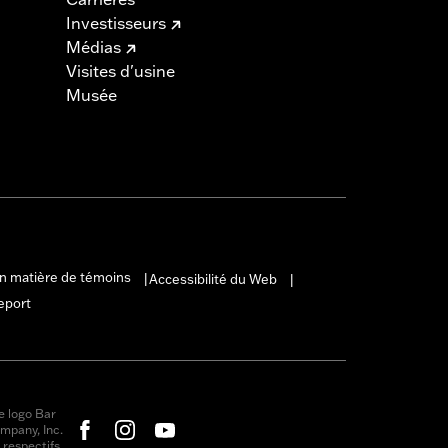
Investisseurs
Médias
Visites d'usine
Musée
en matière de témoins
Accessibilité du Web
|
|
eport
e logo Bar
mpany, Inc.
respectifs.