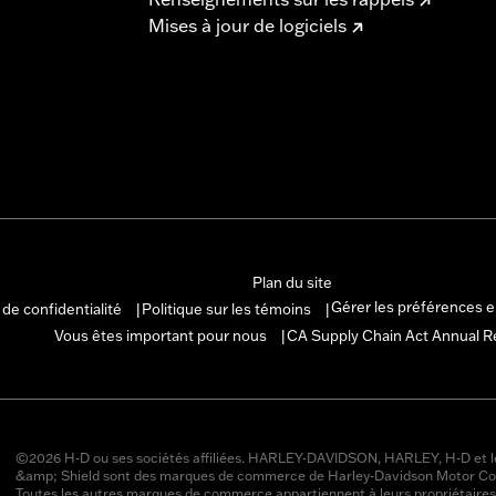
Mises à jour de logiciels
Plan du site
Gérer les préférences 
 de confidentialité
Politique sur les témoins
|
|
Vous êtes important pour nous
CA Supply Chain Act Annual R
|
©2026 H-D ou ses sociétés affiliées. HARLEY-DAVIDSON, HARLEY, H-D et l
&amp; Shield sont des marques de commerce de Harley-Davidson Motor Co
Toutes les autres marques de commerce appartiennent à leurs propriétaires 