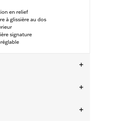
on en relief
e à glissière au dos
érieur
ière signature
réglable