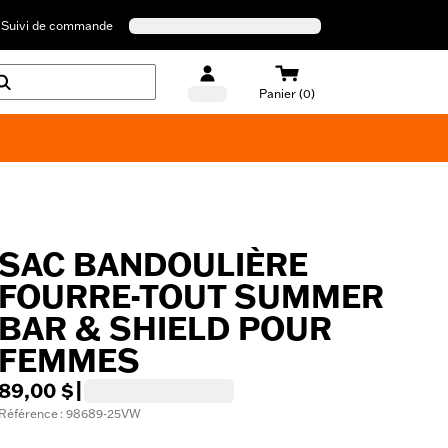
Suivi de commande
Panier (0)
Maillots de bain Harley-Davidson
SAC BANDOULIÈRE
FOURRE-TOUT SUMMER
BAR & SHIELD POUR
FEMMES
89,00 $
|
Référence : 98689-25VW