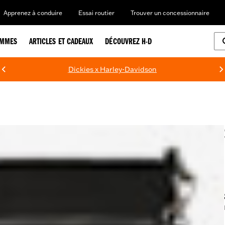
Apprenez à conduire
Essai routier
Trouver un concessionnaire
EMMES
ARTICLES ET CADEAUX
DÉCOUVREZ H-D
Dickies x Harley-Davidson