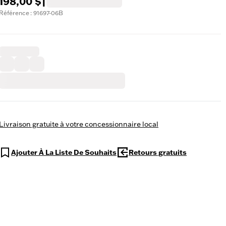
198,00 $
|
Référence : 91697-06B
Livraison gratuite à votre concessionnaire local
Ajouter À La Liste De Souhaits
Retours gratuits