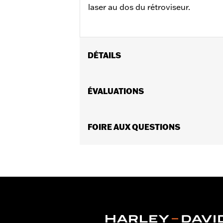
laser au dos du rétroviseur.
DÉTAILS
Convient aux modèles 1982 et après 
FLTRXSE 2018 à 2022, FLTRXRRSE 202
ÉVALUATIONS
convient pas aux modèles XL1200X éq
nécessitent l’achat séparé de la trou
modèles Street Glide 2006 à 2022 néc
FOIRE AUX QUESTIONS
Instructions d’installation
GARANTIE:
Garantie limitée de 1 an –
NOTES:
Harley-Davidson Motor Compan
spécifiques de chaque combina
rétroviseurs ou guidons et ava
l’arrière.