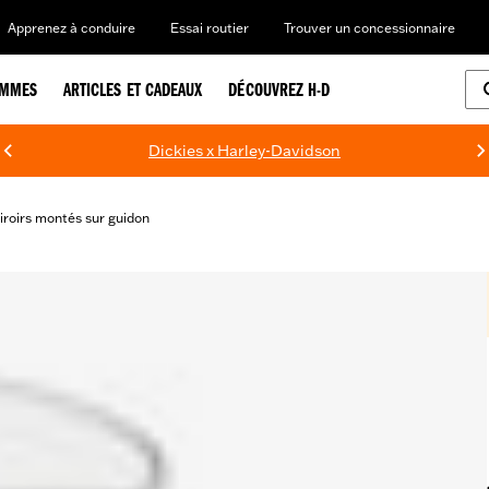
Apprenez à conduire
Essai routier
Trouver un concessionnaire
EMMES
ARTICLES ET CADEAUX
DÉCOUVREZ H-D
Dickies x Harley-Davidson
iroirs montés sur guidon