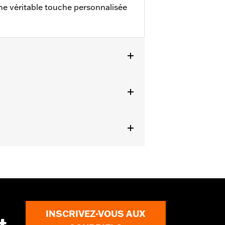
une véritable touche personnalisée
 2013, FLHTKSE 2014 et après,
n Max, VRSCF et XG750A). Ne
 avec des miroirs montés au carénage
cessitent la pièce no 57300413. Les
 tous les détails
ner les exigences d’adaptation
 après avoir installé de nouveaux
 au conducteur, une vue dégagée vers
INSCRIVEZ-VOUS AUX