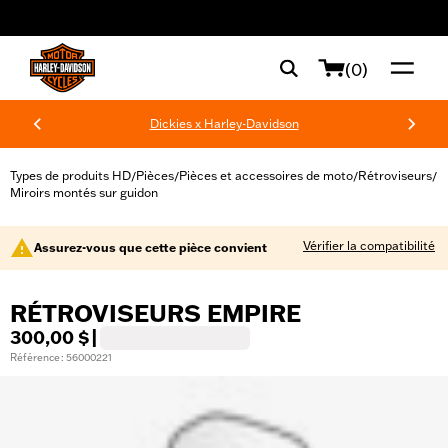
web accessibility
(0)
Dickies x Harley-Davidson
Types de produits HD
Pièces
Pièces et accessoires de moto
Rétroviseurs
/
/
/
/
Miroirs montés sur guidon
Vérifier la compatibilité
Assurez-vous que cette pièce convient
RÉTROVISEURS EMPIRE
300,00 $
|
Référence : 56000221