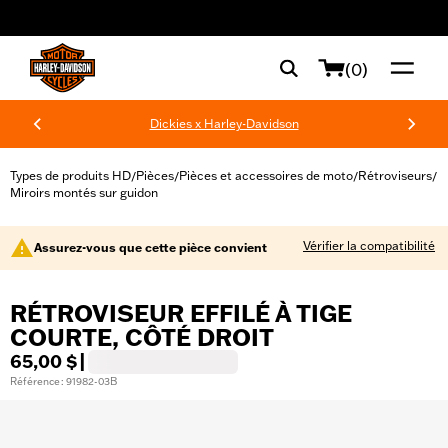
web accessibility
(0)
Dickies x Harley-Davidson
Types de produits HD
Pièces
Pièces et accessoires de moto
Rétroviseurs
/
/
/
/
Miroirs montés sur guidon
Vérifier la compatibilité
Assurez-vous que cette pièce convient
RÉTROVISEUR EFFILÉ À TIGE
COURTE, CÔTÉ DROIT
65,00 $
|
Référence : 91982-03B