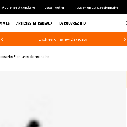
Apprenez à conduire
Essai routier
Trouver un concessionnaire
EMMES
ARTICLES ET CADEAUX
DÉCOUVREZ H-D
Dickies x Harley-Davidson
rosserie
Peintures de retouche
/