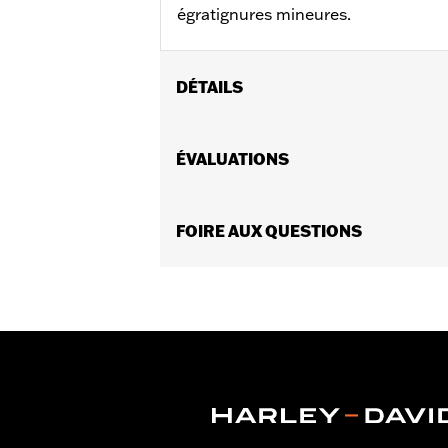
égratignures mineures.
DÉTAILS
Universel.
Vendues en unités:
ÉVALUATIONS
Chaque
Contenu de la boîte:
Stylo uniqueme
FOIRE AUX QUESTIONS