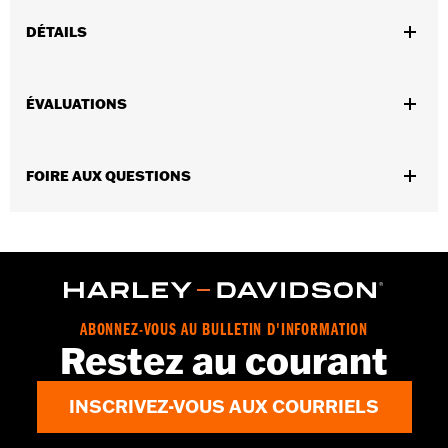
DÉTAILS
Ajustement universel.
Instructions d’installation
ÉVALUATIONS
Résistant à l'eau:
Non
Vendues séparément:
Conchos
Vendues en unités:
Chaque
FOIRE AUX QUESTIONS
Matériel:
Cuir
Contenu de la boîte:
1 rosette et sangle de laçage en cuir
GARANTIE:
Garantie limitée de 1 an – Accédez à
www.h-
d.com/warranty
pour obtenir tous les détails
ABONNEZ-VOUS AU BULLETIN D'INFORMATION
Restez au courant
INSCRIVEZ-VOUS AUX COURRIELS