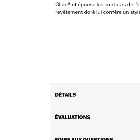
Glide® et épouse les contours de l’é
revêtement doré lui confère un styl
DÉTAILS
Convient aux modèles Road Glide® 20
2025.
ÉVALUATIONS
Instructions d’installation
Vendues en unités:
Chaque
Matériel:
FOIRE AUX QUESTIONS
Polycarbonate à revêtemen