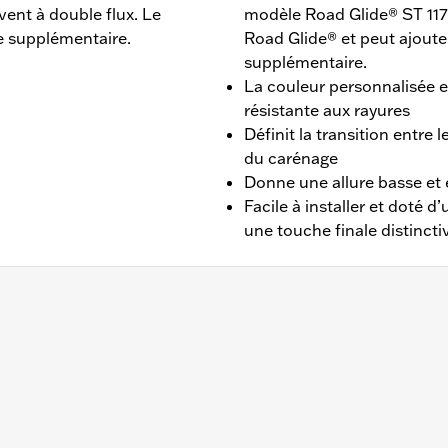
vent à double flux. Le
modèle Road Glide® ST 117
e supplémentaire.
Road Glide® et peut ajoute
supplémentaire.
La couleur personnalisée 
résistante aux rayures
Définit la transition entre 
du carénage
Donne une allure basse et
Facile à installer et doté d
une touche finale distincti
15 à 2024 (sauf FLTRXSE 2023 et après, FLTRX et FLTRXST
t dur