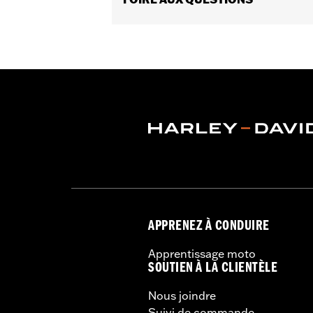
Largeur:
26.75 Inches
Contenu de la boîte:
Pare-brise uni
Hauteur hors tout du pare-brise:
6.
GARANTIE:
Garantie limitée de 1 an 
APPRENEZ À CONDUIRE
Apprentissage moto
SOUTIEN À LA CLIENTÈLE
Nous joindre
Suivi de commande