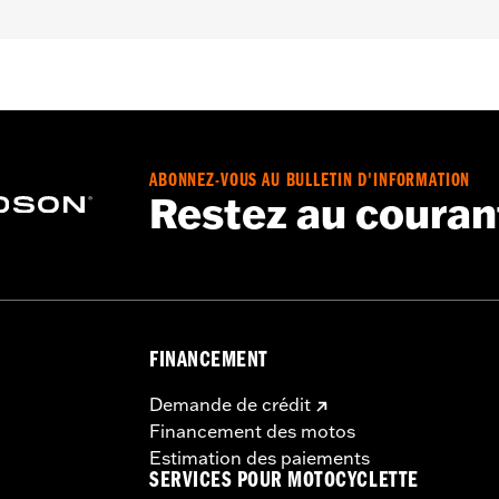
quement
0
– Accédez à
www.h-d.com/warranty
pour obtenir tous les dét
ABONNEZ-VOUS AU BULLETIN D'INFORMATION
Restez au couran
FINANCEMENT
Demande de crédit
Financement des motos
Estimation des paiements
SERVICES POUR MOTOCYCLETTE