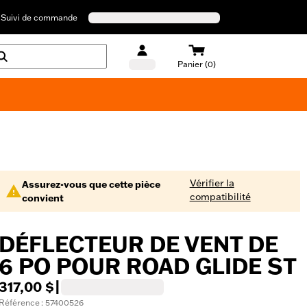
Suivi de commande
Panier (0)
Maillots de bain Harley-Davidson
Vérifier la
Assurez-vous que cette pièce
compatibilité
convient
DÉFLECTEUR DE VENT DE
6 PO POUR ROAD GLIDE ST
317,00 $
|
Référence : 57400526