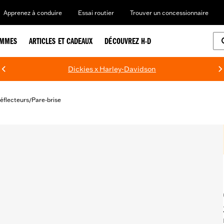
Apprenez à conduire
Essai routier
Trouver un concessionnaire
EMMES
ARTICLES ET CADEAUX
DÉCOUVREZ H-D
Dickies x Harley-Davidson
déflecteurs
Pare-brise
/