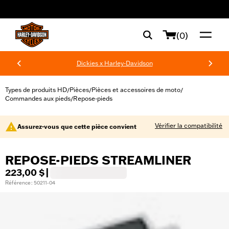
web accessibility
(0)
Dickies x Harley-Davidson
Types de produits HD
Pièces
Pièces et accessoires de moto
/
/
/
Commandes aux pieds
Repose-pieds
/
Vérifier la compatibilité
Assurez-vous que cette pièce convient
REPOSE-PIEDS STREAMLINER
223,00 $
|
Référence : 50211-04