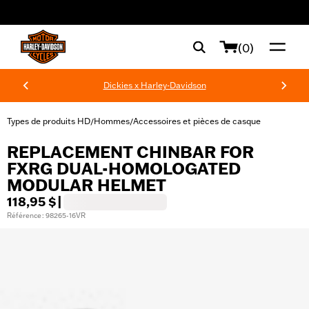
web accessibility
(0)
Dickies x Harley-Davidson
Types de produits HD
Hommes
Accessoires et pièces de casque
/
/
REPLACEMENT CHINBAR FOR
FXRG DUAL-HOMOLOGATED
MODULAR HELMET
118,95 $
|
Référence : 98265-16VR