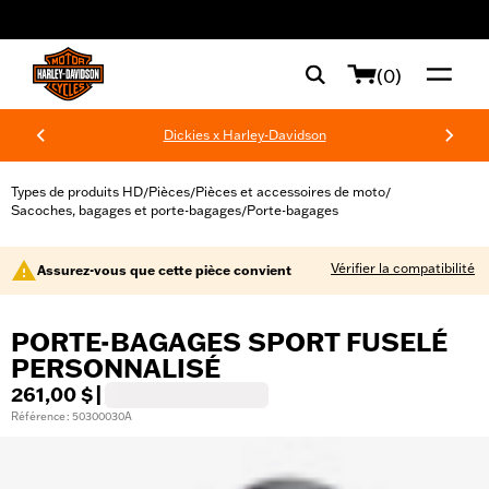
web accessibility
(0)
Dickies x Harley-Davidson
Types de produits HD
Pièces
Pièces et accessoires de moto
/
/
/
Sacoches, bagages et porte-bagages
Porte-bagages
/
Vérifier la compatibilité
Assurez-vous que cette pièce convient
PORTE-BAGAGES SPORT FUSELÉ
PERSONNALISÉ
261,00 $
|
Référence : 50300030A