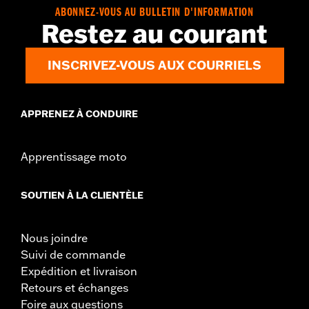
GARANTIE:
Garantie limitée de 1 an – Accédez à
www.h-
ABONNEZ-VOUS AU BULLETIN D'INFORMATION
d.com/warranty
pour obtenir tous les détails
Restez au courant
INSCRIVEZ-VOUS AUX COURRIELS
APPRENEZ À CONDUIRE
Apprentissage moto
SOUTIEN À LA CLIENTÈLE
Nous joindre
Suivi de commande
Expédition et livraison
Retours et échanges
Foire aux questions