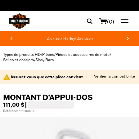
web accessibility
(0)
Dickies x Harley-Davidson
Types de produits HD
Pièces
Pièces et accessoires de moto
/
/
/
Selles et dossiers
Sissy Bars
/
Vérifier la compatibilité
Assurez-vous que cette pièce convient
MONTANT D’APPUI-DOS
111,00 $
|
Référence : 52300283