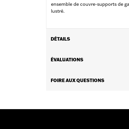
ensemble de couvre-supports de gar
lustré.
DÉTAILS
Convient aux modèles FLDE, FLHC, FL
Instructions d’installation
ÉVALUATIONS
Vendues en unités:
Paire
Contenu de la boîte:
Couvercles de s
GARANTIE:
FOIRE AUX QUESTIONS
Garantie limitée de 1 an 