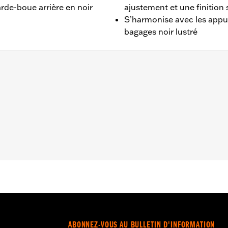
de-boue arrière en noir
ajustement et une finition
S’harmonise avec les appui
bagages noir lustré
HCS 2018 et après, et aux modèles FLI 2024.
upports de garde-boue de gauche et de droite, matériel de
– Accédez à
www.h-d.com/warranty
pour obtenir tous les dét
ABONNEZ-VOUS AU BULLETIN D'INFORMATION