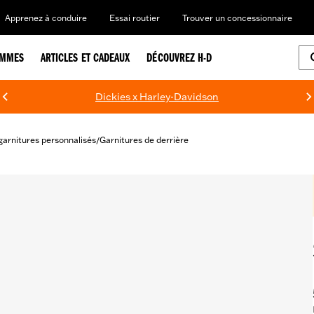
Apprenez à conduire
Essai routier
Trouver un concessionnaire
EMMES
ARTICLES ET CADEAUX
DÉCOUVREZ H-D
Dickies x Harley-Davidson
garnitures personnalisés
Garnitures de derrière
/