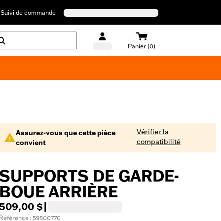
Suivi de commande
Panier (0)
Maillots de bain Harley-Davidson
Vérifier la
Assurez-vous que cette pièce
compatibilité
convient
SUPPORTS DE GARDE-
BOUE ARRIÈRE
509,00 $
|
Référence : 59500770