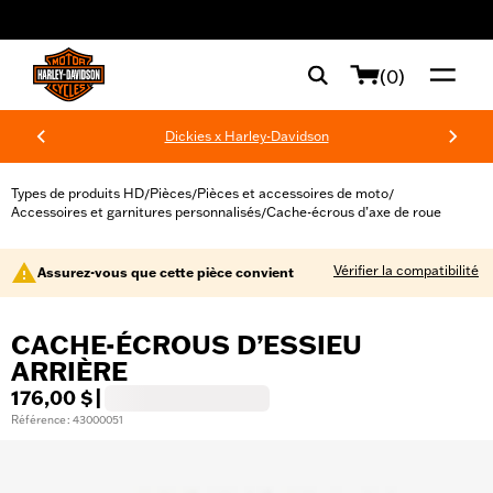
web accessibility
(0)
Dickies x Harley-Davidson
Types de produits HD
Pièces
Pièces et accessoires de moto
/
/
/
Accessoires et garnitures personnalisés
Cache-écrous d’axe de roue
/
Vérifier la compatibilité
Assurez-vous que cette pièce convient
CACHE-ÉCROUS D’ESSIEU
ARRIÈRE
176,00 $
|
Référence : 43000051