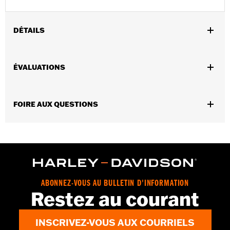
DÉTAILS
Sexe:
Unisexe
ÉVALUATIONS
GARANTIE:
Garantie limitée de 1 an - Rendez-vous au
www.h-
d.com/warranty
pour obtenir tous les détails
Origine:
Importé
FOIRE AUX QUESTIONS
ABONNEZ-VOUS AU BULLETIN D'INFORMATION
Restez au courant
INSCRIVEZ-VOUS AUX COURRIELS