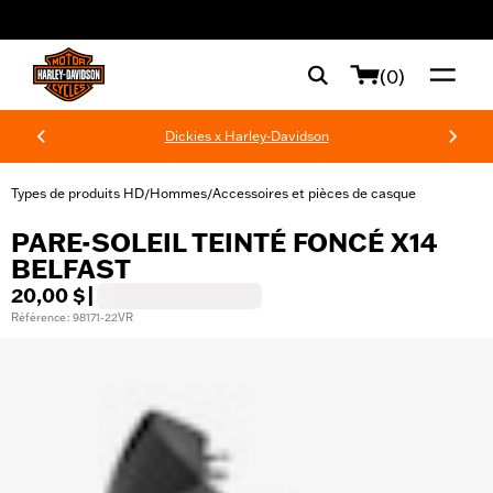
web accessibility
(0)
Dickies x Harley-Davidson
Types de produits HD
Hommes
Accessoires et pièces de casque
/
/
PARE-SOLEIL TEINTÉ FONCÉ X14
BELFAST
20,00 $
|
Référence : 98171-22VR