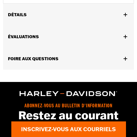
DÉTAILS
Convient aux modèles trike 2009 à 2025 (sauf FLRT et FLTRT
2023 et après).
ÉVALUATIONS
Instructions d’installation
GARANTIE:
Garantie limitée de 1 an – Rendez-vous sur le site
www.h-d.com/warranty
pour obtenir tous les détails
FOIRE AUX QUESTIONS
ABONNEZ-VOUS AU BULLETIN D'INFORMATION
Restez au courant
INSCRIVEZ-VOUS AUX COURRIELS