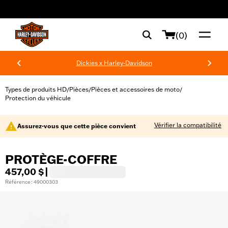
web accessibility
(0)
Dickies x Harley-Davidson
Types de produits HD
Pièces
Pièces et accessoires de moto
/
/
/
Protection du véhicule
Vérifier la compatibilité
Assurez-vous que cette pièce convient
PROTÈGE-COFFRE
457,00 $
|
Référence : 49000303