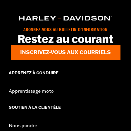
Contenu de la boîte:
Garde-boue arrière et matériel de fixation
GARANTIE:
Garantie limitée de 1 an – Accédez à
www.h-
d.com/warranty
pour obtenir tous les détails
ABONNEZ-VOUS AU BULLETIN D'INFORMATION
Restez au courant
INSCRIVEZ-VOUS AUX COURRIELS
APPRENEZ À CONDUIRE
Apprentissage moto
SOUTIEN À LA CLIENTÈLE
Nous joindre