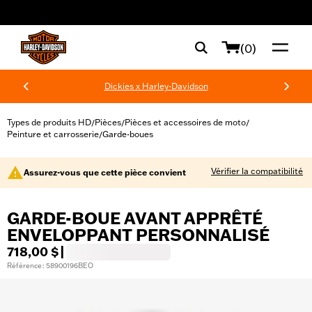
web accessibility
(0)
Dickies x Harley-Davidson
Types de produits HD
Pièces
Pièces et accessoires de moto
/
/
/
Peinture et carrosserie
Garde-boues
/
Vérifier la compatibilité
Assurez-vous que cette pièce convient
GARDE-BOUE AVANT APPRÊTÉ
ENVELOPPANT PERSONNALISÉ
718,00 $
|
Référence : 58900196BEO