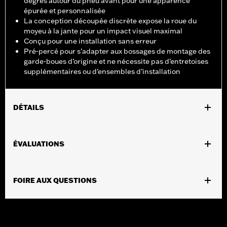
degrés autour du pneu avant pour une apparence
épurée et personnalisée
La conception découpée discrète expose la roue du
moyeu à la jante pour un impact visuel maximal
Conçu pour une installation sans erreur
Pré-percé pour s’adapter aux bossages de montage des
garde-boues d’origine et ne nécessite pas d’entretoises
supplémentaires ou d’ensembles d’installation
DÉTAILS
Convient aux modèles de tourisme 2014 à 2024 (sauf FLHXSE et
FLTRXSE 2023 à 2024, ainsi que FLHX, FLTRX et FLTRXSTSE
ÉVALUATIONS
2024) équipés de la combinaison de roues et de pneus de 17 po,
de 18 po ou de 19 po. Ne convient pas à l’ensemble de bout de
garde-boue n° de pièce 59600003 ou 59600006. Ne convient
FOIRE AUX QUESTIONS
pas aux modèles Trike.
Instructions d’installation
Additional Colors Available
Vendues en unités:
Chaque