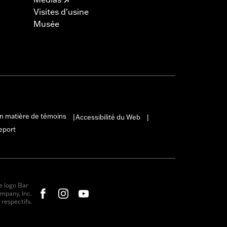
Visites d'usine
Musée
en matière de témoins
Accessibilité du Web
|
|
eport
e logo Bar
mpany, Inc.
respectifs.