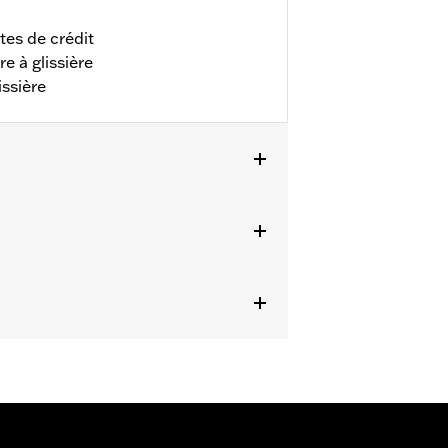
tes de crédit
e à glissière
issière