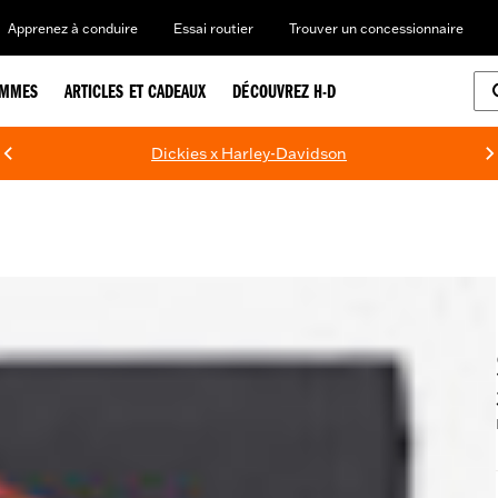
Apprenez à conduire
Essai routier
Trouver un concessionnaire
EMMES
ARTICLES ET CADEAUX
DÉCOUVREZ H-D
Dickies x Harley-Davidson