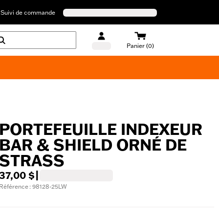
Suivi de commande
Panier (0)
Maillots de bain Harley-Davidson
PORTEFEUILLE INDEXEUR
BAR & SHIELD ORNÉ DE
STRASS
37,00 $
|
Référence : 98128-25LW