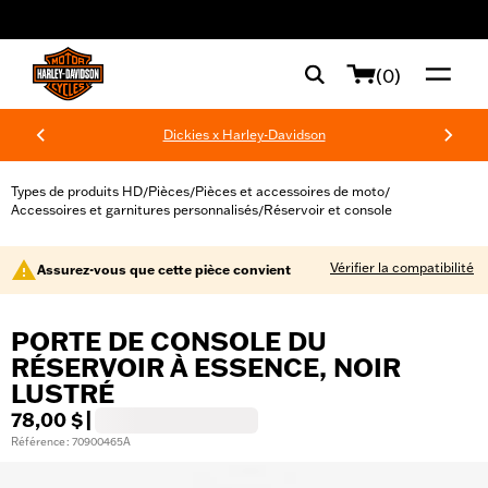
web accessibility
(0)
Dickies x Harley-Davidson
Types de produits HD
Pièces
Pièces et accessoires de moto
/
/
/
Accessoires et garnitures personnalisés
Réservoir et console
/
Vérifier la compatibilité
Assurez-vous que cette pièce convient
PORTE DE CONSOLE DU
RÉSERVOIR À ESSENCE, NOIR
LUSTRÉ
78,00 $
|
Référence : 70900465A