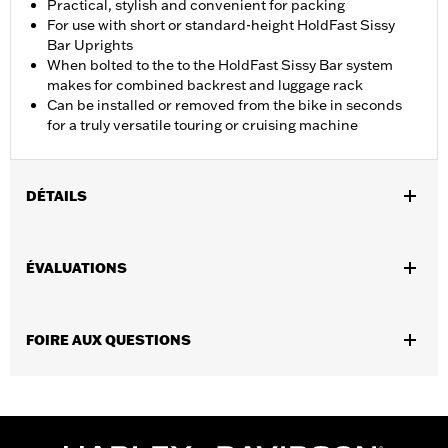
Practical, stylish and convenient for packing
For use with short or standard-height HoldFast Sissy
Bar Uprights
When bolted to the to the HoldFast Sissy Bar system
makes for combined backrest and luggage rack
Can be installed or removed from the bike in seconds
for a truly versatile touring or cruising machine
DÉTAILS
Convient aux modèles FLFB, FLFBS, FXBR, FXBRS 2018 et
après, et aux modèles FLSTFI 2025 équipés d’un appui-dos
ÉVALUATIONS
HoldFast.
Instructions d’installation
GARANTIE:
1 year limited warranty – Go to
www.h-
FOIRE AUX QUESTIONS
d.com/warranty
for full details