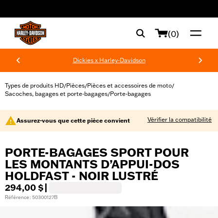
web accessibility
(0)
Dickies x Harley-Davidson
Types de produits HD
Pièces
Pièces et accessoires de moto
/
/
/
Sacoches, bagages et porte-bagages
Porte-bagages
/
Vérifier la compatibilité
Assurez-vous que cette pièce convient
PORTE-BAGAGES SPORT POUR
LES MONTANTS D’APPUI-DOS
HOLDFAST - NOIR LUSTRÉ
294,00 $
|
Référence : 50300127B