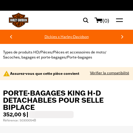
web accessibility
(0)
Dickies x Harley-Davidson
Types de produits HD
Pièces
Pièces et accessoires de moto
/
/
/
Sacoches, bagages et porte-bagages
Porte-bagages
/
Vérifier la compatibilité
Assurez-vous que cette pièce convient
PORTE-BAGAGES KING H-D
DETACHABLES POUR SELLE
BIPLACE
352,00 $
|
Référence : 50300054B