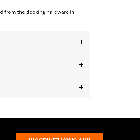
ed from the docking hardware in
sembles de matériel de fixation à
ent l’achat d’un ensemble de
 FLTRX et FLTRXST nécessitent
rtaines plaques d’immatriculation de
l’achat supplémentaire de la trousse
e l’achat séparé de la trousse
ès nécessitent l’achat séparé de la
et FLTRXS nécessitent l’achat séparé