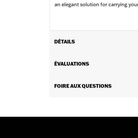
an elegant solution for carrying you
DÉTAILS
Convient aux modèles de tourisme 200
4 points. Les modèles de tourisme 200
ÉVALUATIONS
conversion Tour-Pak® H-D® Detachab
l’achat séparé d’un ensemble de dép
l’UE pour FLHRC peuvent interférer a
FOIRE AUX QUESTIONS
de matériel de conversion détachable
matériel n° de pièce 54000383A. Les
trousse de matériel n° de pièce 540
d’une trousse de déplacement d’anten
Instructions d’installation
Longueur:
10.75 Inches
Largeur:
10.5 Inches