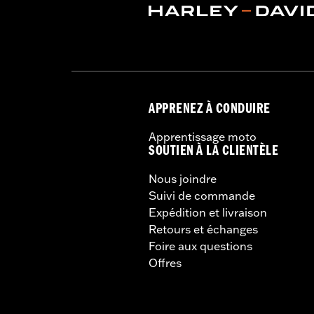
GARANTIE:
1 year limited warranty – 
AVERTISSEMENT:
Do not use this rac
capacity could caus
APPRENEZ À CONDUIRE
Apprentissage moto
SOUTIEN À LA CLIENTÈLE
Nous joindre
Suivi de commande
Expédition et livraison
Retours et échanges
Foire aux questions
Offres