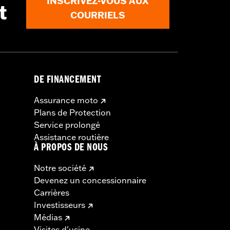
INSCRIVEZ-VOUS AUX
t
COURRIELS
Using as seat or exceeding this
d death or serious injury.
DE FINANCEMENT
Assurance moto
Plans de Protection
Service prolongé
Assistance routière
À PROPOS DE NOUS
Notre société
Devenez un concessionnaire
Carrières
Investisseurs
Médias
Visites d'usine