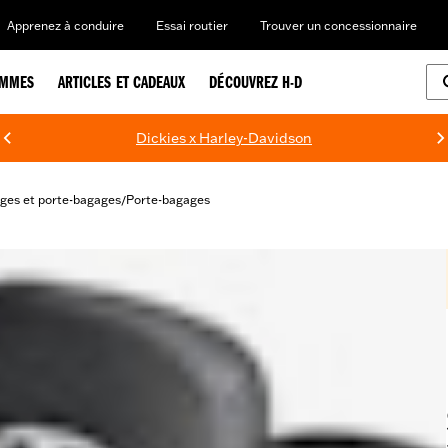
Apprenez à conduire
Essai routier
Trouver un concessionnaire
EMMES
ARTICLES ET CADEAUX
DÉCOUVREZ H-D
Dickies x Harley-Davidson
ges et porte-bagages
Porte-bagages
/