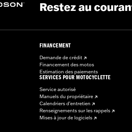
Restez au couran
Go to
www.h-d.com/warranty
for full details
k as a seat. Do not exceed the fender rack weight capacity. 
e handling problems which could result in loss of control an
FINANCEMENT
Demande de crédit
Financement des motos
Estimation des paiements
SERVICES POUR MOTOCYCLETTE
Service autorisé
Manuels du propriétaire
Calendriers d'entretien
Renseignements sur les rappels
Mises à jour de logiciels