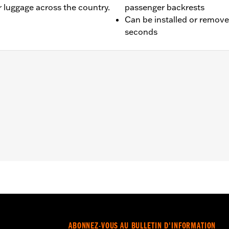
r luggage across the country.
passenger backrests
Can be installed or remov
seconds
9 et après (sauf FLTRXRRSE 2025 et après) équipés des en
9 et après équipés de Tour-Pak® à fixation rigide nécessit
les™ approprié. Les modèles FLHX, FLHXS, FLHXST, FLTR,
lacement d’antenne ou d’un ensemble d’antenne cachée. Ce
vec le porte-bagages. Les modèles FLTRXSTSE nécessitent 
 n° de pièce 54000383. Le modèle FLTRXSTSE 2024 nécessit
 modèles FLTRXSTSE 2025 et après et FLHXSTSE 2026 et apr
00337. Les modèles 2009 à 2023 FLXH, FLXHS, FLTR, FLTRX 
ne ou d’une trousse d’antenne dissimulée.
ABONNEZ-VOUS AU BULLETIN D'INFORMATION