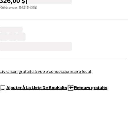
326,00 $
|
Référence : 54215-09B
Livraison gratuite à votre concessionnaire local
Ajouter À La Liste De Souhaits
Retours gratuits