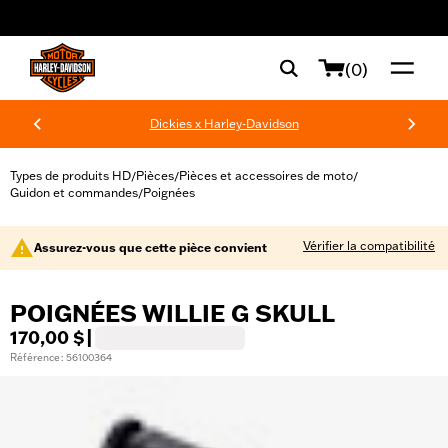
web accessibility
(0)
Dickies x Harley-Davidson
Types de produits HD
Pièces
Pièces et accessoires de moto
/
/
/
Guidon et commandes
Poignées
/
Vérifier la compatibilité
Assurez-vous que cette pièce convient
POIGNÉES WILLIE G SKULL
170,00 $
|
Référence : 56100364