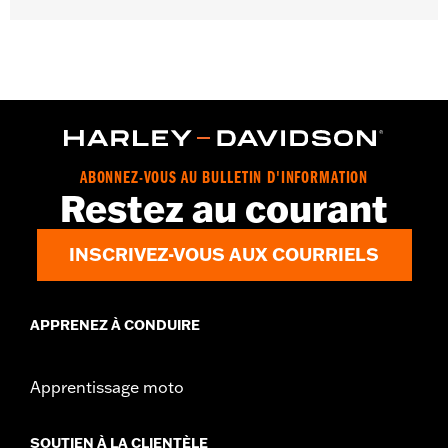
Instructions d’installation
Collection:
Switchback
Diamètre:
1.5
GARANTIE:
Garantie limitée de 1 an – Rendez-vous sur le site
www.h-d.com/warranty
pour obtenir tous les détails
ABONNEZ-VOUS AU BULLETIN D'INFORMATION
Restez au courant
INSCRIVEZ-VOUS AUX COURRIELS
APPRENEZ À CONDUIRE
Apprentissage moto
SOUTIEN À LA CLIENTÈLE