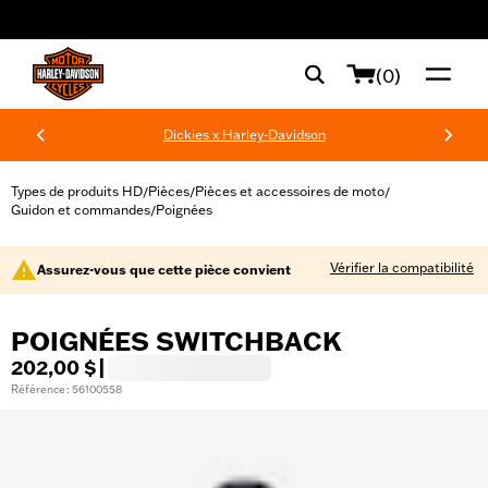
web accessibility
(0)
Dickies x Harley-Davidson
Types de produits HD
Pièces
Pièces et accessoires de moto
/
/
/
Guidon et commandes
Poignées
/
Vérifier la compatibilité
Assurez-vous que cette pièce convient
POIGNÉES SWITCHBACK
202,00 $
|
Référence : 56100558