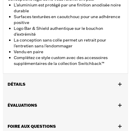
L’aluminium est protégé par une finition anodisée noire
durable
Surfaces texturées en caoutchouc pour une adhérence
positive
Logo Bar & Shield authentique sur le bouchon
d’extrémité
La conception sans colle permet un retrait pour
l’entretien sans l’endommager
Vendu en paire
Complétez ce style custom avec des accessoires
supplémentaires de la collection Switchback™
DÉTAILS
Convient aux modèles FXDLS 2016 et 2017 et Softail® 2016 à
2024, FLSTSE 2011 et 2012, FLSTNSE 2014 et 2015, FXSBSE
ÉVALUATIONS
2013 et 2014, FXSE 2016 et 2017 et de tourisme 2008 à 2025
(sauf FLTRXSE 2018 et après, FLHXSE 2023 et après, FLHX,
FLTRX, FLTRXSTSE 2024 et après, FLHXU et FLTRXRRSE 2025
FOIRE AUX QUESTIONS
et après) et les modèles trike.