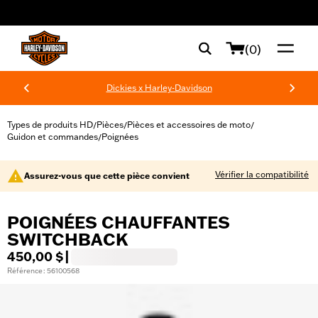
web accessibility
(0)
Dickies x Harley-Davidson
Types de produits HD
Pièces
Pièces et accessoires de moto
/
/
/
Guidon et commandes
Poignées
/
Vérifier la compatibilité
Assurez-vous que cette pièce convient
POIGNÉES CHAUFFANTES
SWITCHBACK
450,00 $
|
Référence : 56100568