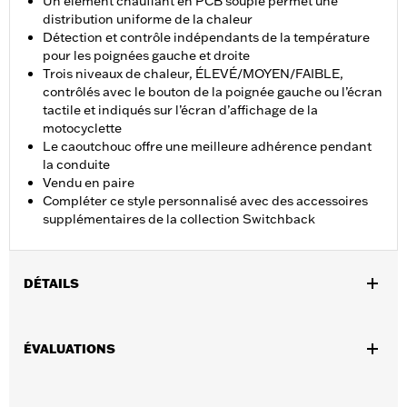
Un élément chauffant en PCB souple permet une
distribution uniforme de la chaleur
Détection et contrôle indépendants de la température
pour les poignées gauche et droite
Trois niveaux de chaleur, ÉLEVÉ/MOYEN/FAIBLE,
contrôlés avec le bouton de la poignée gauche ou l’écran
tactile et indiqués sur l’écran d’affichage de la
motocyclette
Le caoutchouc offre une meilleure adhérence pendant
la conduite
Vendu en paire
Compléter ce style personnalisé avec des accessoires
supplémentaires de la collection Switchback
DÉTAILS
Convient aux modèles Dyna FXDLS 2016 et 2017, Softail 2016 à
2024 et de tourisme 2008 à 2025 (sauf FLHXSE et FLTRXSE
ÉVALUATIONS
2023 et après, FLHX, FLTRX et FLTRXSTSE 2024 et après,
FLHXU et FLTRXRRSE 2025 et après) et les modèles trike. Les
modèles Softail nécessitent l’achat séparé de l’ensemble de